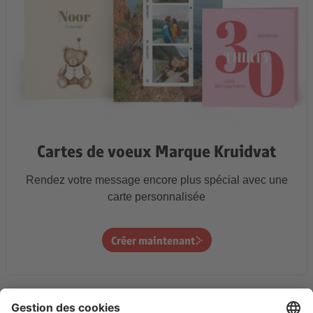
Cartes de voeux Marque Kruidvat
Rendez votre message encore plus spécial avec une
carte personnalisée
Créer maintenant
* Voir la page de promotion pour toutes les conditions et la date de validité.
Tous les prix indiqués sont hors frais de traitement et d'envoi et TVA incluse.