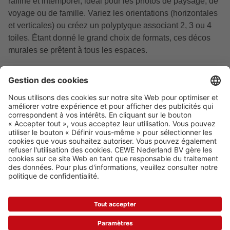
raffiné et intemporel, idéal pour les photos de paysage, de
voyage ou de famille. Variez les orientations (horizontales
et verticales) ou créez un polyptyque associant 2, 3 ou 4
toiles. Étant donné le grand choix de formats, ces décos
murales se prêtent à tous les espaces.
* Voir la page de promotion pour toutes les conditions et la date de validité.
Tous les prix indiqués sont hors frais de traitement et d'envoi et TVA incluse.
Les remises ne sont pas incluses dans les prix affichés, mais apparaissent
après la saisie du code de remise. Les remises sont déduites sur les
commandes, placées pendant la période de promotion. Codes promos ne
sont pas cumulables et s’appliquent aux prix de vente réguliers.
Voir la page
de promotion ici.
TOUJOURS SURPRENANT ET AVANTAGEUX!
POLITIQUE DE CONFIDENTIALITÉ
CONDITIONS GÉNÉRALES DE VENTE
CLAUSE DE NON-RESPONSABILITÉ
GESTION DES COOKIES