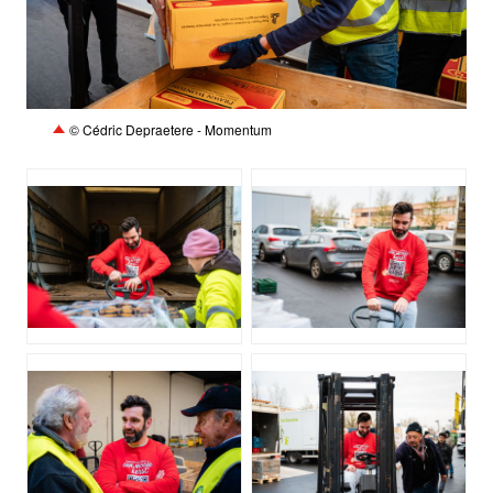
JPG
© Cédric Depraetere - Momentum
JPG
JPG