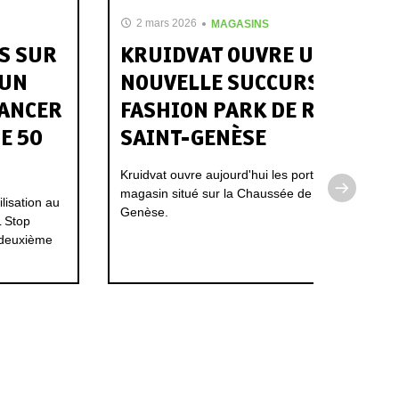
2 mars 2026
MAGASINS
ES SUR
KRUIDVAT OUVRE UNE
 UN
NOUVELLE SUCCURSALE AU
CANCER
FASHION PARK DE RHODE-
E 50
SAINT-GENÈSE
Kruidvat ouvre aujourd'hui les portes d'un tout n
magasin situé sur la Chaussée de Halle à Rhode-
lisation au
Genèse.
L Stop
r deuxième