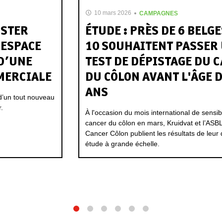
10 mars 2026
CAMPAGNES
NSTER
ÉTUDE : PRÈS DE 6 BELG
 ESPACE
10 SOUHAITENT PASSER
 D’UNE
TEST DE DÉPISTAGE DU 
MERCIALE
DU CÔLON AVANT L'ÂGE D
ANS
 d’un tout nouveau
.
À l'occasion du mois international de sensibi
cancer du côlon en mars, Kruidvat et l’ASB
Cancer Côlon publient les résultats de leu
étude à grande échelle.
1
2
3
4
5
6