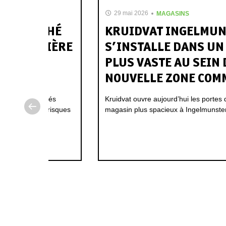
29 mai 2026
MAGASINS
OIS TOUCHÉ
KRUIDVAT INGELMU
É EN MATIÈRE
S’INSTALLE DANS UN
E AUX
PLUS VASTE AU SEIN
ES
NOUVELLE ZONE COM
nt les fragilités
Kruidvat ouvre aujourd’hui les portes
 entraînent des risques
magasin plus spacieux à Ingelmunster
lusion sociale