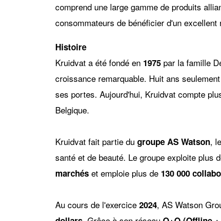
comprend une large gamme de produits alliant 
consommateurs de bénéficier d'un excellent r
Histoire
Kruidvat a été fondé en
par la famille D
1975
croissance remarquable. Huit ans seulement 
ses portes. Aujourd'hui, Kruidvat compte pl
Belgique.
Kruidvat fait partie du
, l
groupe AS Watson
santé et de beauté. Le groupe exploite plus 
et emploie plus de
marchés
130 000 collab
Au cours de l'exercice
, AS Watson Group
2024
. Grâce à son réseau
dollars
O+O (Offline +