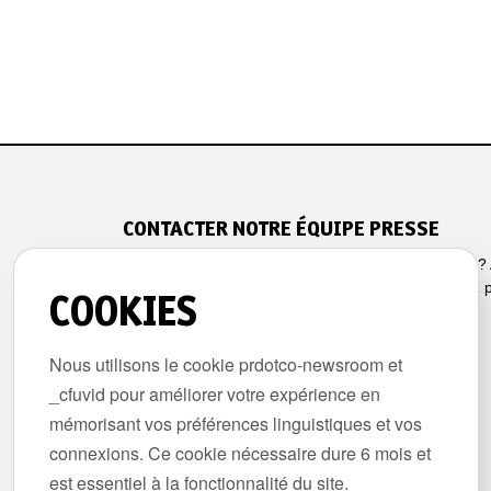
CONTACTER NOTRE ÉQUIPE PRESSE
Avez-vous du mal à trouver ce que vous cherchiez ?
des questions pour notre équipe presse ? N'hésitez 
COOKIES
contacter.
Nous utilisons le cookie prdotco-newsroom et
Relations presse
_cfuvid pour améliorer votre expérience en
mémorisant vos préférences linguistiques et vos
connexions. Ce cookie nécessaire dure 6 mois et
est essentiel à la fonctionnalité du site.