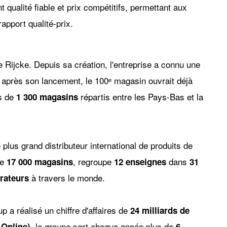
qualité fiable et prix compétitifs, permettant aux
apport qualité-prix.
e Rijcke. Depuis sa création, l'entreprise a connu une
après son lancement, le 100ᵉ magasin ouvrait déjà
us de
répartis entre les Pays-Bas et la
1 300 magasins
e plus grand distributeur international de produits de
de
, regroupe
dans
17 000 magasins
12 enseignes
31
à travers le monde.
orateurs
 a réalisé un chiffre d'affaires de
24 milliards de
, le groupe sert chaque année plus de
 Online)
6