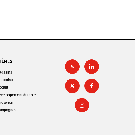
HÈMES
gasins
treprise
oduit
veloppement durable
novation
ampagnes