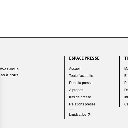
ESPACE PRESSE
T
 Avez-vous
Accueil
Ma
pas à nous
Toute l'actualité
En
Dans la presse
Pr
À propos
Dé
Kits de presse
In
Relations presse
C
kruidvat.be