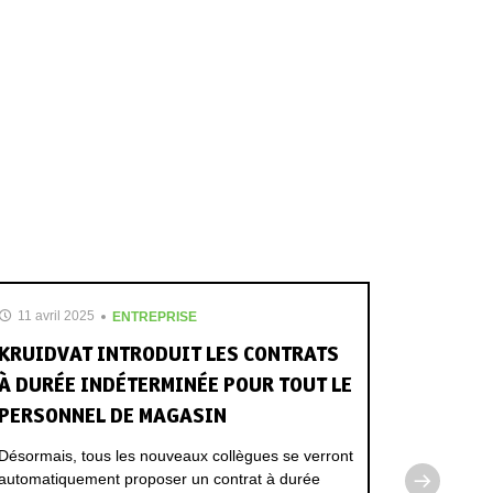
11 avril 2025
10 mars
ENTREPRISE
KRUIDVAT INTRODUIT LES CONTRATS
TROIS 
À DURÉE INDÉTERMINÉE POUR TOUT LE
TOUT O
PERSONNEL DE MAGASIN
CÔLON
Désormais, tous les nouveaux collègues se verront
Mars est l
automatiquement proposer un contrat à durée
cancer du 