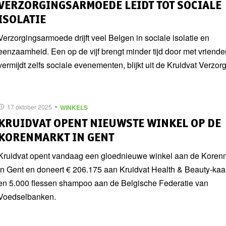
VERZORGINGSARMOEDE LEIDT TOT SOCIALE
ISOLATIE
Verzorgingsarmoede drijft veel Belgen in sociale isolatie en
eenzaamheid. Een op de vijf brengt minder tijd door met vriend
vermijdt zelfs sociale evenementen, blijkt uit de Kruidvat Verzorgi
17 oktober 2025
WINKELS
KRUIDVAT OPENT NIEUWSTE WINKEL OP DE
KORENMARKT IN GENT
Kruidvat opent vandaag een gloednieuwe winkel aan de Koren
in Gent en doneert € 206.175 aan Kruidvat Health & Beauty-kaa
en 5.000 flessen shampoo aan de Belgische Federatie van
Voedselbanken.