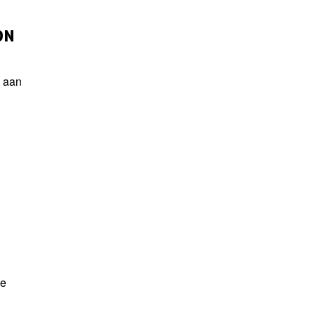
ON
l aan
de