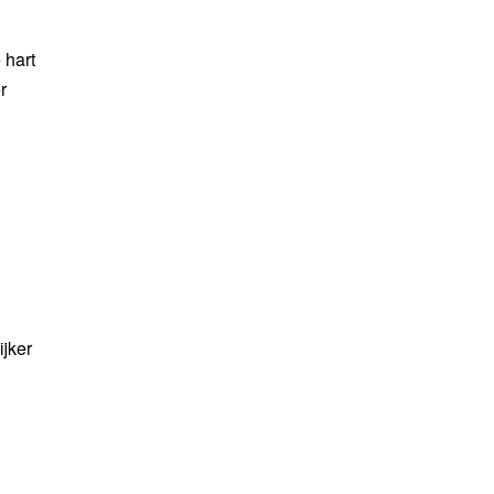
 hart
r
jker