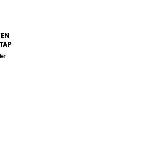
GEN
TAP
den