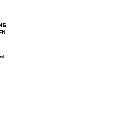
NG
EN
ent