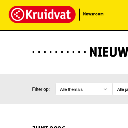
Newsroom
NIEUW
Filter op:
Alle thema's
Alle j