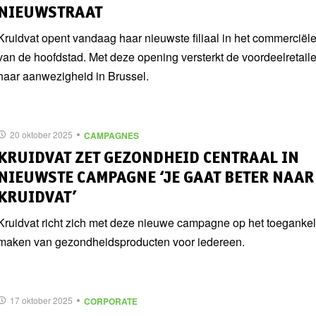
NIEUWSTRAAT
Kruidvat opent vandaag haar nieuwste filiaal in het commerciële
van de hoofdstad. Met deze opening versterkt de voordeelretaile
haar aanwezigheid in Brussel.
20 oktober 2025
CAMPAGNES
KRUIDVAT ZET GEZONDHEID CENTRAAL IN
NIEUWSTE CAMPAGNE ‘JE GAAT BETER NAAR
KRUIDVAT’
Kruidvat richt zich met deze nieuwe campagne op het toegankeli
maken van gezondheidsproducten voor iedereen.
17 oktober 2025
CORPORATE