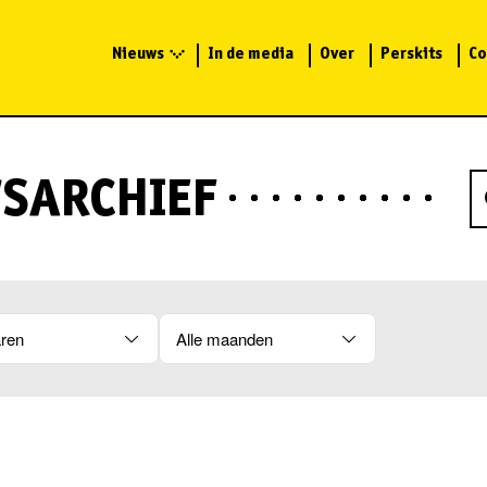
Nieuws
In de media
Over
Perskits
Co
SARCHIEF
aren
Alle maanden