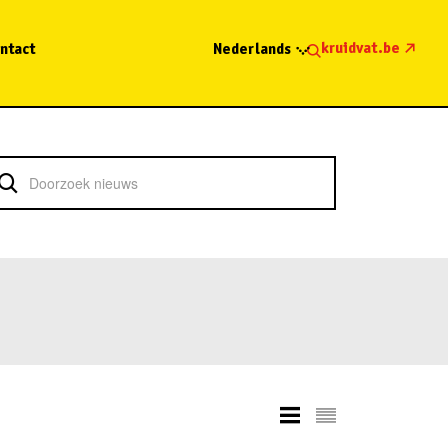
kruidvat.be
ntact
Nederlands