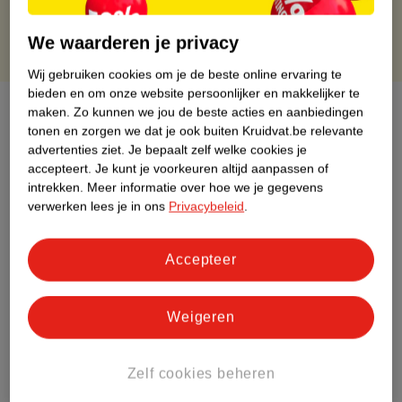
We waarderen je privacy
Wij gebruiken cookies om je de beste online ervaring te
bieden en om onze website persoonlijker en makkelijker te
Over dit product
maken.
Zo kunnen we jou de beste acties en aanbiedingen
tonen en zorgen we dat je ook buiten Kruidvat.be relevante
Productinformatie
advertenties ziet.
Je bepaalt zelf welke cookies je
accepteert.
Je kunt je voorkeuren altijd aanpassen of
intrekken.
Meer informatie over hoe we je gegevens
Etiketinformatie
verwerken lees je in ons
Privacybeleid
.
Nature Impact Score
Accepteer
Rood (-) = hoge impact op het milieu.
Groen (+) = lage impact op het milieu.
Weigeren
Gebaseerd op wereldwijde
gemiddelden.
Zelf cookies beheren
Nature Impact Score: 48%