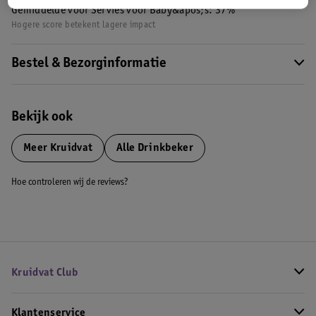
Gemiddelde voor Servies voor Baby&apos;s: 37%
Hogere score betekent lagere impact
Bestel & Bezorginformatie
Bekijk ook
Meer
Kruidvat
Alle Drinkbeker
Hoe controleren wij de reviews?
Kruidvat Club
Klantenservice