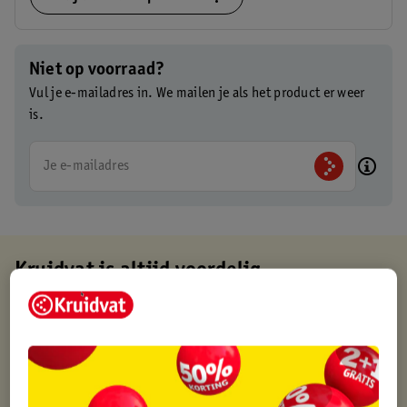
Niet op voorraad?
Vul je e-mailadres in. We mailen je als het product er weer
is.
Je e-mailadres
Kruidvat is altijd voordelig
Gratis ophalen in de winkel
Op werkdagen voor 22:00 uur besteld, volgende dag in huis
Gratis thuisbezorgd vanaf 50.00
Gratis retourneren binnen 30 dagen
Gratis punten met je Kruidvat kaart