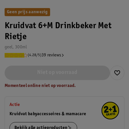
Geen prijs aanwezig
Kruidvat 6+M Drinkbeker Met
Rietje
geel, 300ml
39 reviews
(4.28/5)
Niet op voorraad
Momenteel online niet op voorraad.
Actie
Kruidvat babyaccessoires & mamacare
Bekijk alle actieproducten