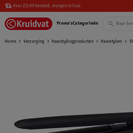
Voor 22:00 besteld, morgen in huis
Promo's
Categorieën
Home
Verzorging
Haarstylingproducten
Haarstylers
S