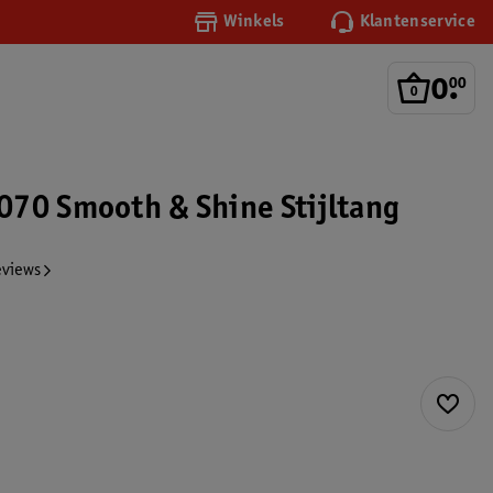
Winkels
Klantenservice
0
.
00
70 Smooth & Shine Stijltang
eviews