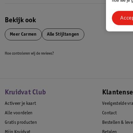
hoe we je 
Acce
Bekijk ook
Meer
Carmen
Alle Stijltangen
Hoe controleren wij de reviews?
Kruidvat Club
Klantense
Activeer je kaart
Veelgestelde vr
Alle voordelen
Contact
Gratis producten
Bestellen & lev
Mijn Kruidvat
Betalen