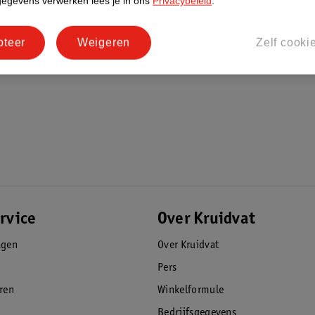
gegevens verwerken lees je in ons
Privacybeleid
.
pteer
Weigeren
Zelf cooki
rvice
Over Kruidvat
agen
Over Kruidvat
Pers
eren
Winkelformule
Bedrijfsgegevens