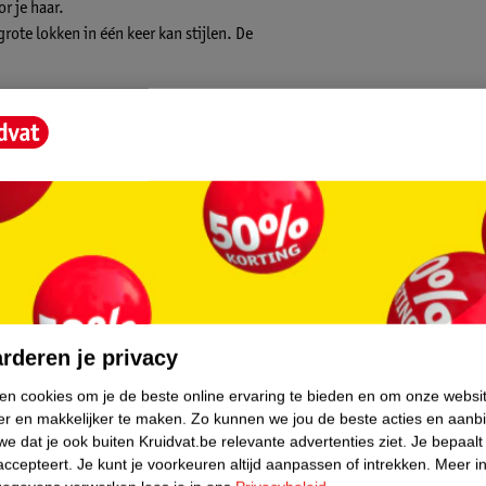
r je haar.
grote lokken in één keer kan stijlen. De
core.
rderen je privacy
ken cookies om je de beste online ervaring te bieden en om onze websi
er en makkelijker te maken.
Zo kunnen we jou de beste acties en aanb
e dat je ook buiten Kruidvat.be relevante advertenties ziet.
Je bepaalt
accepteert.
Je kunt je voorkeuren altijd aanpassen of intrekken.
Meer in