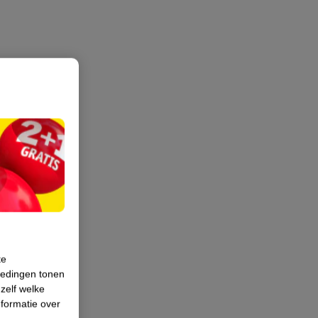
te
iedingen tonen
 zelf welke
formatie over