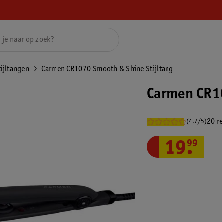
tijltangen
Carmen CR1070 Smooth & Shine Stijltang
Carmen CR10
20 r
(4.7/5)
19
.
99