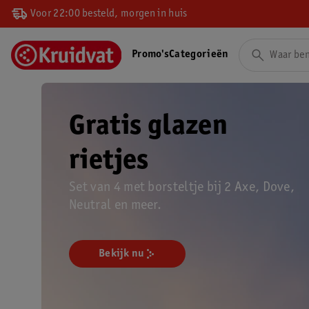
Voor 22:00 besteld, morgen in huis
Promo's
Categorieën
Gratis glazen
rietjes
Set van 4 met borsteltje bij 2 Axe, Dove,
Neutral en meer.
Bekijk nu