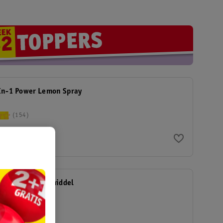
-In-1 Power Lemon Spray
154
9
uickwash Afwasmiddel
6