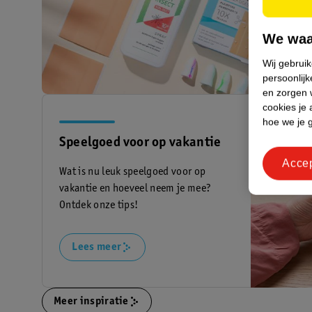
niet. Ont
We waa
Lees 
Wij gebrui
persoonlijk
en zorgen w
cookies je 
hoe we je 
Speelgoed voor op vakantie
Acce
Wat is nu leuk speelgoed voor op
vakantie en hoeveel neem je mee?
Ontdek onze tips!
Lees meer
Meer inspiratie