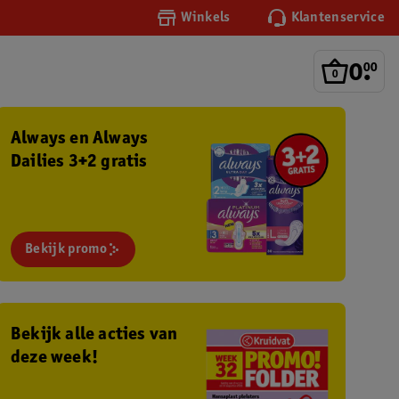
Winkels
Klantenservice
0
.
00
Always en Always
Gratis mini mascara
Dailies 3+2 gratis
Bij 2 Maybelline krijg je een Lash
Sensational mini mascara.
Bekijk promo
Bekijk nu
Bekijk alle acties van
deze week!