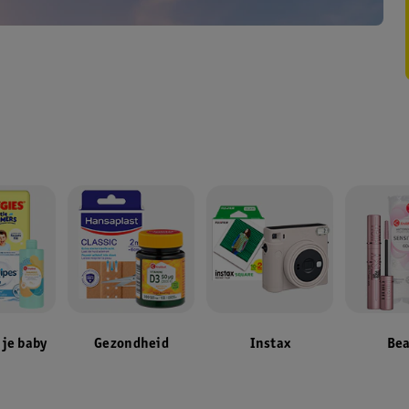
 je baby
Gezondheid
Instax
Bea