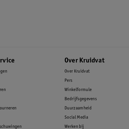
n
u
m
m
e
r
6
rvice
Over Kruidvat
agen
Over Kruidvat
Pers
eren
Winkelformule
Bedrijfsgegevens
tourneren
Duurzaamheid
Social Media
rschuwingen
Werken bij