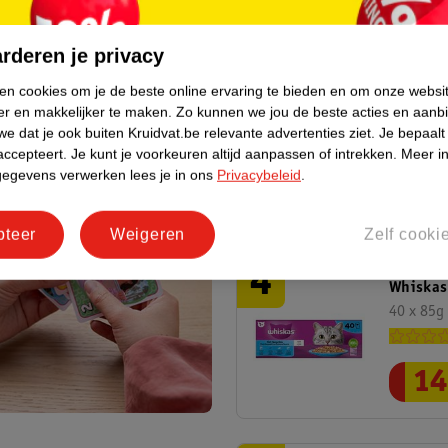
u
4
.
4
dek wat je nodig hebt.
o
m
p
rderen je privacy
m
p
meer
e
W
ken cookies om je de beste online ervaring te bieden en om onze websi
e
r
Kruidva
e
er en makkelijker te maken.
Zo kunnen we jou de beste acties en aanb
r
1
e dat je ook buiten Kruidvat.be relevante advertenties ziet.
Je bepaalt
e
,
accepteert.
Je kunt je voorkeuren altijd aanpassen of intrekken.
Meer in
k
n
gegevens verwerken lees je in ons
Privacybeleid
.
t
u
3
.
4
o
m
p
pteer
Weigeren
Zelf cooki
m
p
e
W
e
r
Whiskas 
e
r
2
40 x 85g
e
,
k
n
t
u
14
o
m
p
m
p
e