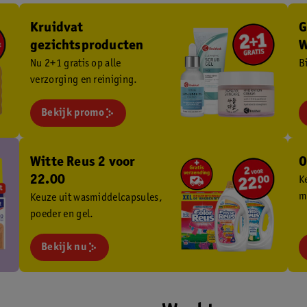
Kruidvat
G
gezichtsproducten
W
Nu 2+1 gratis op alle
B
verzorging en reiniging.
Bekijk promo
Witte Reus 2 voor
O
22.00
K
m
Keuze uit wasmiddelcapsules,
poeder en gel.
Bekijk nu