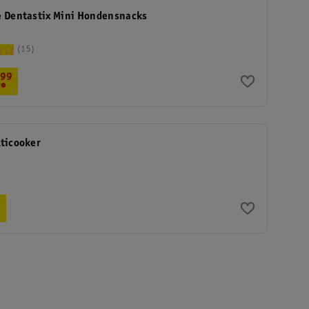
e Dentastix Mini Hondensnacks
15
.
99
lticooker
9