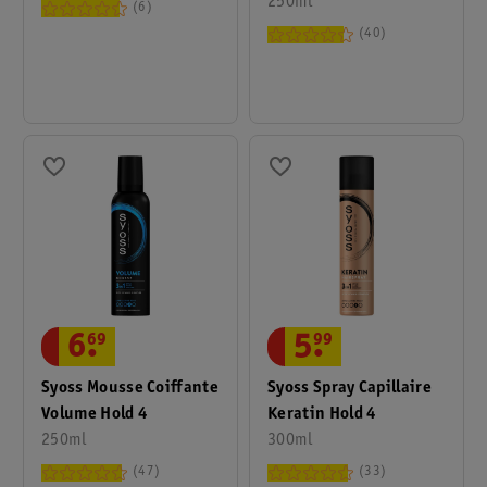
250ml
6
40
6
.
69
5
.
99
Syoss Mousse Coiffante
Syoss Spray Capillaire
Volume Hold 4
Keratin Hold 4
250ml
300ml
47
33