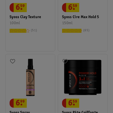
6
.
59
6
.
59
Syoss Clay Texture
Syoss Cire Max Hold 5
100ml
150ml
51
65
6
.
99
6
.
59
Syoss Spray
Syoss Pâte Coiffante