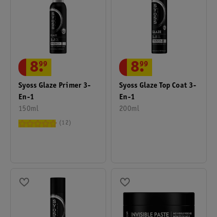
8
.
99
8
.
99
Syoss Glaze Primer 3-
Syoss Glaze Top Coat 3-
En-1
En-1
150ml
200ml
12