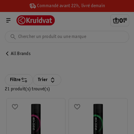
Commandé avant 22h, livré demain
0
.
00
All Brands
Filtre
Trier
21 produit(s) trouvé(s)