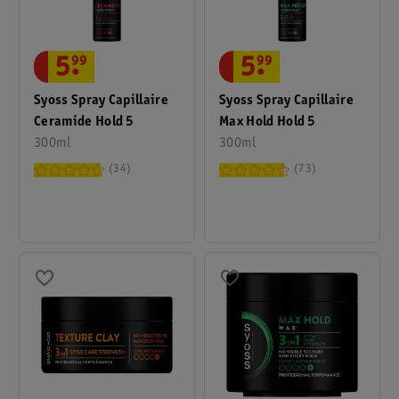
5
.
99
5
.
99
Syoss Spray Capillaire
Syoss Spray Capillaire
Ceramide Hold 5
Max Hold Hold 5
300ml
300ml
34
73