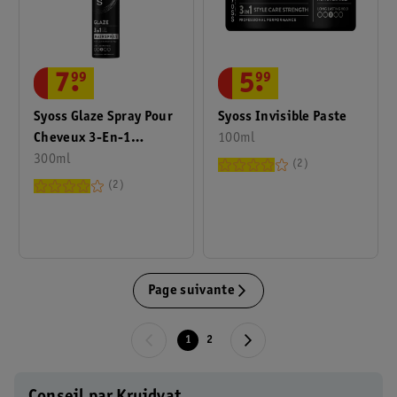
7
.
99
5
.
99
Syoss Glaze Spray Pour
Syoss Invisible Paste
Cheveux 3-En-1
100ml
Fixation 3
300ml
2
2
Page suivante
1
2