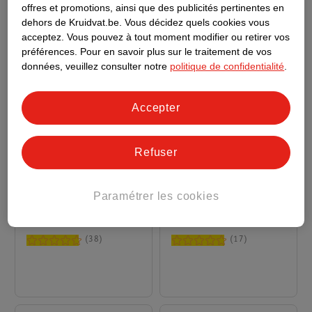
offres et promotions, ainsi que des publicités pertinentes en
dehors de Kruidvat.be.
Vous décidez quels cookies vous
acceptez.
Vous pouvez à tout moment modifier ou retirer vos
préférences.
Pour en savoir plus sur le traitement de vos
données, veuillez consulter notre
politique de confidentialité
.
Accepter
Refuser
6
.
59
5
.
99
Syoss Gel Coiffant
Syoss Spray Capillaire
Paramétrer les cookies
Power Hold Hold 5
Fullness Hold 3
250ml
300ml
38
17