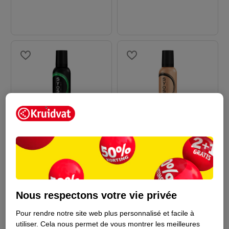
6
.
69
6
.
69
Syoss Mousse Coiffante
Syoss Mousse Coiffante
Max Hold 5
Keratin Hold 4
250ml
250ml
Nous respectons votre vie privée
13
45
Pour rendre notre site web plus personnalisé et facile à
utiliser.
Cela nous permet de vous montrer les meilleures