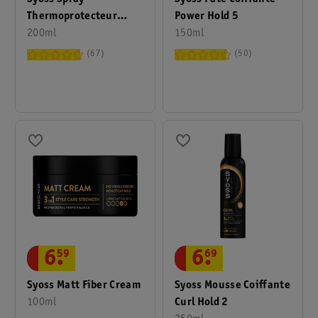
Thermoprotecteur
Power Hold 5
Keratin Heat-Activated
200ml
150ml
67
50
6
.
69
6
.
59
Syoss Mousse Coiffante
Syoss Matt Fiber Cream
Curl Hold 2
100ml