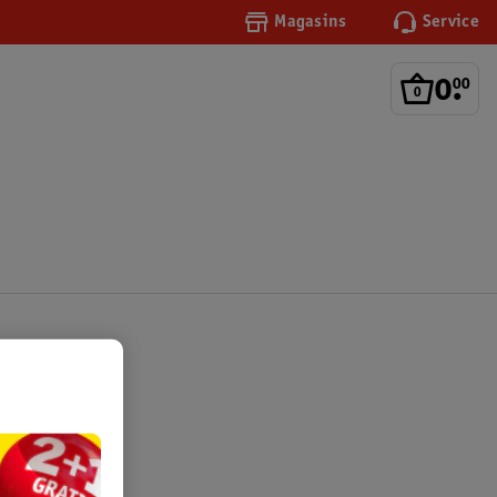
Magasins
Service
0
.
00