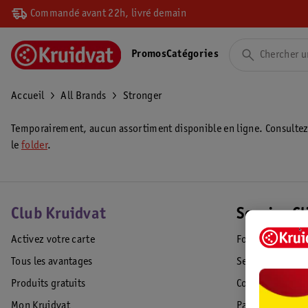
Commandé avant 22h, livré demain
Promos
Catégories
Accueil
All Brands
Stronger
Temporairement, aucun assortiment disponible en ligne. Consulte
le
folder
.
Club Kruidvat
Service Cl
Activez votre carte
Foire aux quest
Tous les avantages
Service Clientèl
Produits gratuits
Commande & Liv
Mon Kruidvat
Paiement