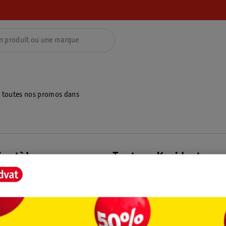
z toutes nos promos dans
ientèle
Tout sur Kruidvat
ions
À propos de Kruidvat
e
Presse
raison
Formule commerciale
Coordonnées de l’entreprise