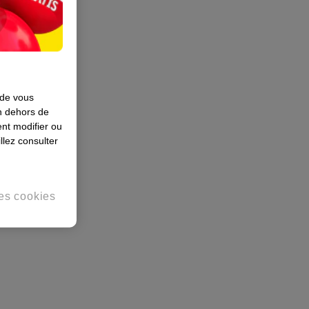
 de vous
en dehors de
nt modifier ou
llez consulter
es cookies