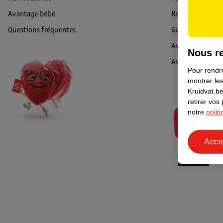
Avantage bébé
Rappel & Retour
Questions fréquentes
Garantie
Avis de sécurité
Nous re
Avis
Pour rendre
montrer les
Kruidvat.be
retirer vos
notre
polit
Acce