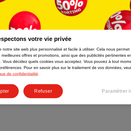
raison
Formule commerciale
Coordonnées de l’entreprise
Plus durable
Réseaux sociaux
spectons votre vie privée
Emploi
 notre site web plus personnalisé et facile à utiliser.
Cela nous permet
Pages d’informations
 meilleures offres et promotions, ainsi que des publicités pertinentes 
.
Vous décidez quels cookies vous acceptez.
Vous pouvez à tout mome
 préférences.
Pour en savoir plus sur le traitement de vos données, veui
ique de confidentialité
.
pter
Refuser
Paramétrer l