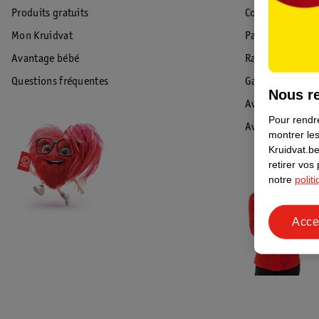
Produits gratuits
Commande & Liv
Mon Kruidvat
Paiement
Avantage bébé
Rappel & Retour
Questions fréquentes
Garantie
Nous re
Avis de sécurité
Pour rendre
Avis
montrer les
Kruidvat.be
retirer vos
notre
polit
Acce