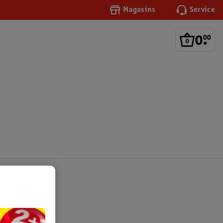
Magasins
Service
0
.
00