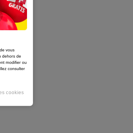
 de vous
en dehors de
nt modifier ou
llez consulter
es cookies