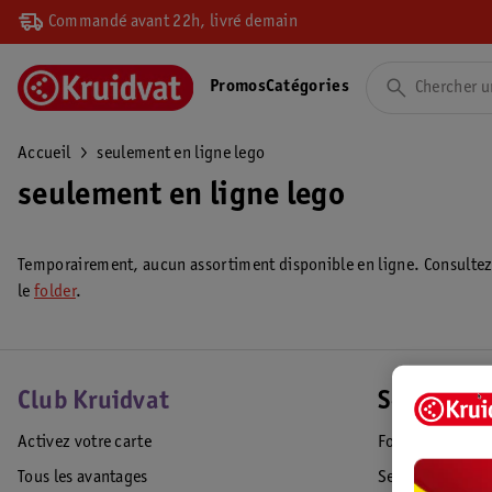
Commandé avant 22h, livré demain
Promos
Catégories
Accueil
seulement en ligne lego
seulement en ligne lego
Temporairement, aucun assortiment disponible en ligne. Consulte
le
folder
.
Club Kruidvat
Service Cl
Activez votre carte
Foire aux quest
Tous les avantages
Service Clientèl