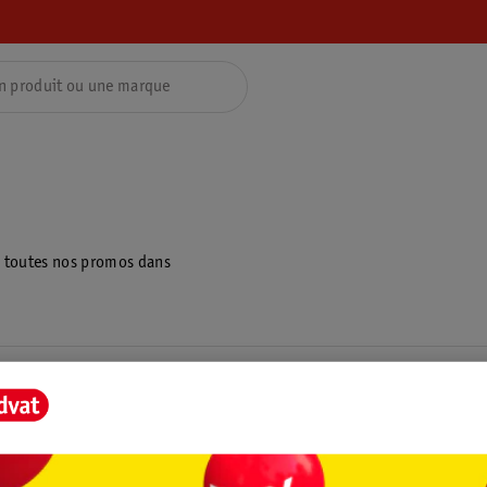
z toutes nos promos dans
ientèle
Tout sur Kruidvat
ions
À propos de Kruidvat
e
Presse