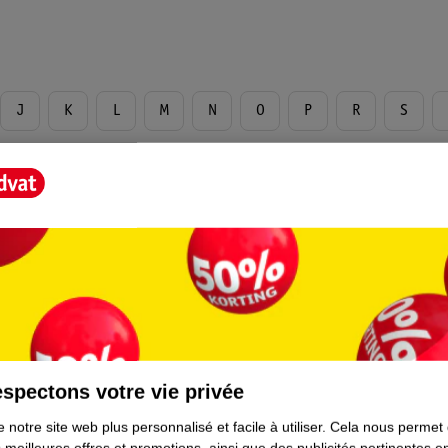
J
K
L
M
N
O
P
R
S
B
D
F
H
spectons votre vie privée
J
 notre site web plus personnalisé et facile à utiliser.
Cela nous permet
 meilleures offres et promotions, ainsi que des publicités pertinentes 