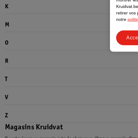
Kruidvat.be
K
retirer vos
notre
polit
M
Acce
O
R
T
V
Z
Magasins Kruidvat