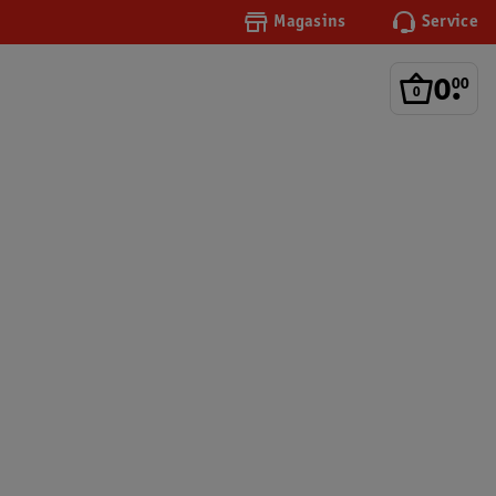
Magasins
Service
0
.
00