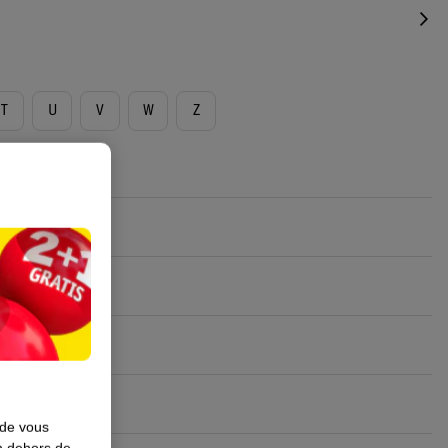
T
U
V
W
Z
 de vous
en dehors de