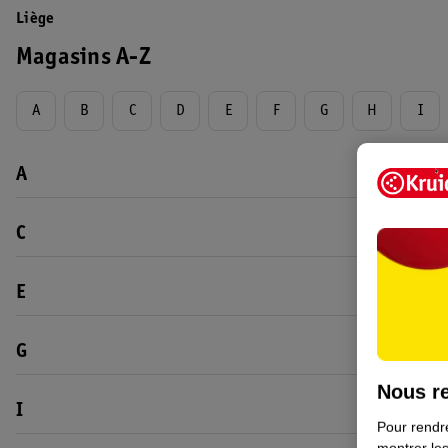
Liège
Magasins A-Z
A
B
C
D
E
F
G
H
I
A
C
E
G
Nous re
I
Pour rendre
montrer les