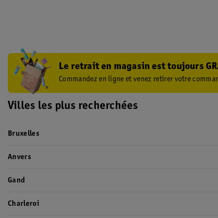
Le retrait en magasin est toujours GR
Commandez en ligne et venez retirer votre comman
Villes les plus recherchées
Bruxelles
Anvers
Gand
Charleroi