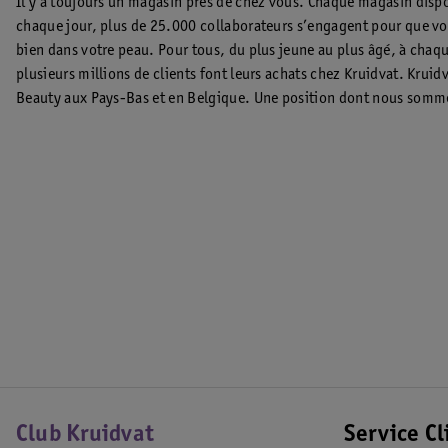
Il y a toujours un magasin près de chez vous. Chaque magasin dispo
chaque jour, plus de 25.000 collaborateurs s’engagent pour que vo
bien dans votre peau. Pour tous, du plus jeune au plus âgé, à chaqu
plusieurs millions de clients font leurs achats chez Kruidvat. Kruid
Beauty aux Pays-Bas et en Belgique. Une position dont nous somme
Club Kruidvat
Service Cl