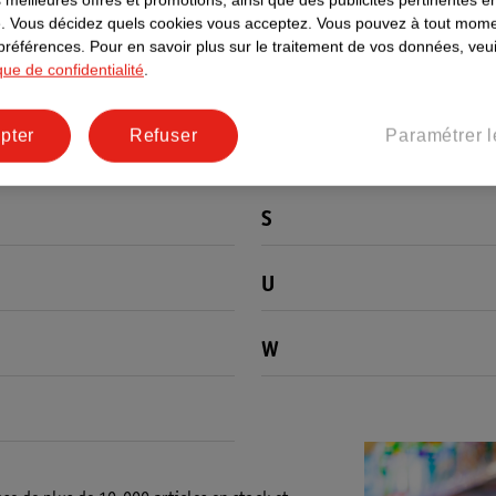
.
Vous décidez quels cookies vous acceptez.
Vous pouvez à tout mome
L
 préférences.
Pour en savoir plus sur le traitement de vos données, veui
ique de confidentialité
.
N
pter
Refuser
Paramétrer l
P
S
U
W