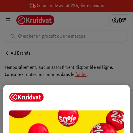
Commandé avant 22h, livré demain
0
.
00
All Brands
Temporairement, aucun assortiment disponible en ligne.
Consultez toutes nos promos dans le
folder
.
Club Kruidvat
Service Clientèle