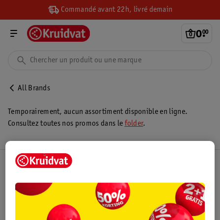
Commandé avant 22h, livré demain
0
.
00
All Brands
Temporairement, aucun assortiment disponible en ligne.
Consultez toutes nos promos dans le
folder
.
Club Kruidvat
Service Clientèle