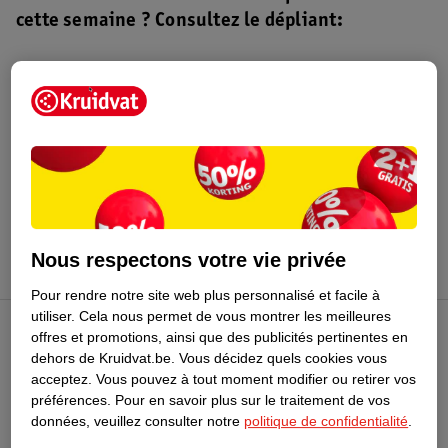
cette semaine ? Consultez le dépliant:
Dépliant Kruidvat
Valable du 4 au 16 août 2026.
Profitez-en
Nous respectons votre vie privée
Pour rendre notre site web plus personnalisé et facile à
utiliser.
Cela nous permet de vous montrer les meilleures
offres et promotions, ainsi que des publicités pertinentes en
Club Kruidvat
dehors de Kruidvat.be.
Vous décidez quels cookies vous
acceptez.
Vous pouvez à tout moment modifier ou retirer vos
préférences.
Pour en savoir plus sur le traitement de vos
Service Clientèle
données, veuillez consulter notre
politique de confidentialité
.