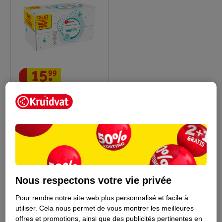
15
.
99
Kruidvat 12 Paquets De
Lingettes À L'Eau Baby
Pure
12 x 62 pièces
425
Nous respectons votre vie privée
Pour rendre notre site web plus personnalisé et facile à
Conseil par Kruidvat
utiliser.
Cela nous permet de vous montrer les meilleures
offres et promotions, ainsi que des publicités pertinentes en