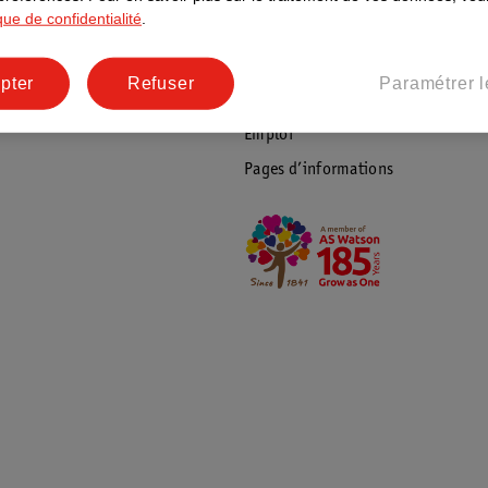
ique de confidentialité
.
Coordonnées de l’entreprise
Plus durable
pter
Refuser
Paramétrer l
Réseaux sociaux
Emploi
Pages d’informations