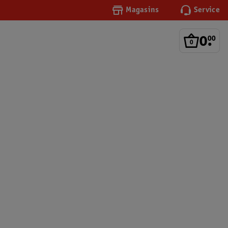
Magasins
Service
0
.
00