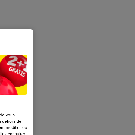
 de vous
en dehors de
nt modifier ou
llez consulter