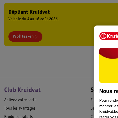
Dépliant Kruidvat
Valable du 4 au 16 août 2026.
Profitez-en
Club Kruidvat
Service Cl
Nous re
Activez votre carte
Foire aux quest
Pour rendre
montrer les
Tous les avantages
Service Clientèl
Kruidvat.be
retirer vos
Produits gratuits
Commande & Liv