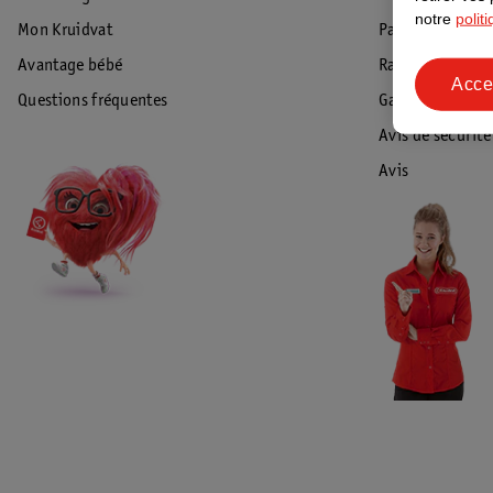
notre
polit
Mon Kruidvat
Paiement
Avantage bébé
Rappel & Retour
Acce
Questions fréquentes
Garantie
Avis de sécurité
Avis